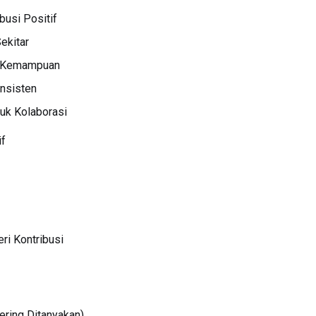
busi Positif
ekitar
n Kemampuan
onsisten
tuk Kolaborasi
if
i Kontribusi
ering Ditanyakan)