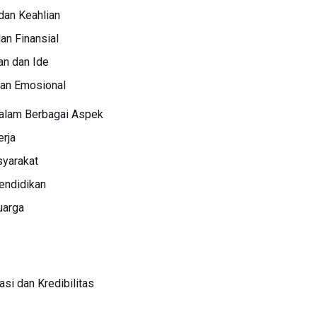
 dan Keahlian
dan Finansial
an dan Ide
 dan Emosional
dalam Berbagai Aspek
erja
syarakat
Pendidikan
uarga
si dan Kredibilitas