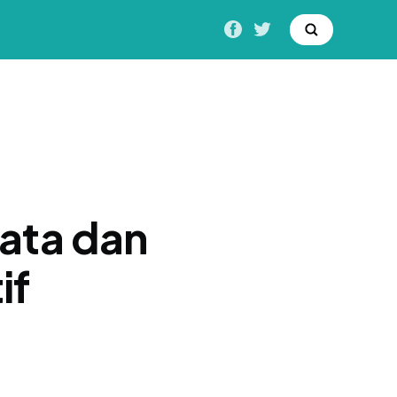
yata dan
if