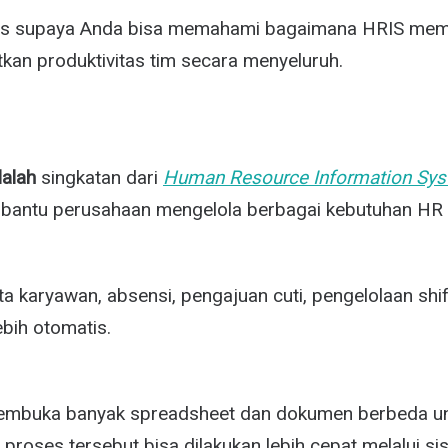
abis supaya Anda bisa memahami bagaimana HRIS memb
tkan produktivitas tim secara menyeluruh.
alah
singkatan dari
Human Resource Information Sy
bantu perusahaan mengelola berbagai kebutuhan HR d
a karyawan, absensi, pengajuan cuti, pengelolaan shift
ebih otomatis.
membuka banyak spreadsheet dan dokumen berbeda un
roses tersebut bisa dilakukan lebih cepat melalui sis