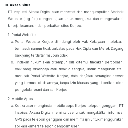
Akses Situs
PT Inspirasi Aksara Digital akan mencatat dan mengumpulkan Statistik
Website (log file) dengan tujuan untuk mengukur dan mengevaluasi
kinerja, keamanan dan perbaikan situs
Kerjoo
.
Portal Website
Portal Website
Kerjoo
dilindungi oleh Hak Kekayaan Intelektual
termasuk namun tidak terbatas pada Hak Cipta dan Merek Dagang
baik yang terdaftar maupun tidak.
Tindakan hukum akan ditempuh bila ditemui tindakan percobaan,
baik yang disengaja atau tidak disengaja, untuk mengubah atau
merusak Portal Website
Kerjoo
, data dan/atau perangkat server
yang termuat di dalamnya, tanpa izin khusus yang diberikan oleh
pengelola resmi dan sah
Kerjoo
.
Mobile Apps
Ketika
user
menginstal
mobile apps
Kerjoo
telepon genggam, PT
Inspirasi Aksara Digital meminta
user
untuk mengaktifkan informasi
GPS pada telepon genggam dan meminta ijin untuk menggunakan
aplikasi kamera telepon genggam
user
.