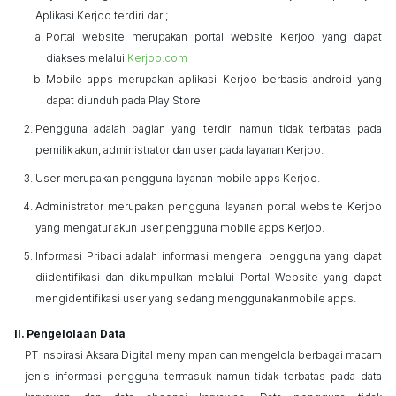
Aplikasi
Kerjoo
terdiri dari;
Portal website merupakan portal website
Kerjoo
yang dapat
diakses melalui
Kerjoo
.com
Mobile apps
merupakan aplikasi
Kerjoo
berbasis android yang
dapat diunduh pada
Play Store
Pengguna adalah bagian yang terdiri namun tidak terbatas pada
pemilik akun,
administrator
dan
user
pada layanan
Kerjoo
.
User
merupakan pengguna layanan
mobile apps
Kerjoo
.
Administrator
merupakan pengguna layanan portal website
Kerjoo
yang mengatur akun
user
pengguna
mobile apps
Kerjoo
.
Informasi Pribadi adalah informasi mengenai pengguna yang dapat
diidentifikasi dan dikumpulkan melalui Portal Website yang dapat
mengidentifikasi
user
yang sedang menggunakan
mobile apps
.
Pengelolaan Data
PT Inspirasi Aksara Digital menyimpan dan mengelola berbagai macam
jenis informasi pengguna termasuk namun tidak terbatas pada data