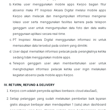
Ketika
user
menggunakan
mobile apps
Kerjoo
bagian fitur
absensi maka PT Inspirasi Aksara Digital melalui
mobile apps
Kerjoo
akan melacak dan mengumpulkan informasi mengenai
lokasi
user
serta menggunakan fasilitas kamera pada telepon
genggam
user
untuk mengumpulkan data foto dan data waktu
penggunaan aplikasi secara
real-time
.
PT Inspirasi Aksara Digital menggunakan informasi ini untuk
memasukkan data tersebut pada sistem yang dimiliki.
User
dapat mematikan informasi pelacak pada perangkatnya ketika
sedang tidak menggunakan
mobile apps
.
Telepon genggam
user
akan memberitahukan
user
untuk
menghidupkan informasi pelacak ketika
user
ingin melakukan
kegiatan absensi pada
mobile apps
Kerjoo
.
RETURN, REFUND & DELIVERY
Kerjoo
.com adalah penyedia aplikasi berbasis
cloud
atau
SaaS
;
Setiap pelanggan yang sudah melakukan pembelian baik layanan
gratis ataupun berbayar akan mendapatkan 1 (satu) akun
dashboard