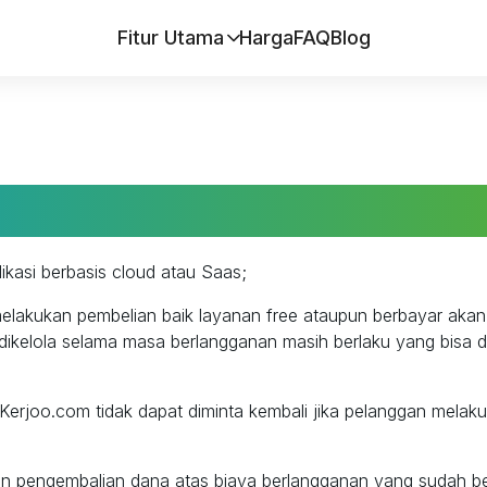
Fitur Utama
Harga
FAQ
Blog
RETURN, REFUND & DELIVER
ikasi berbasis cloud atau Saas;
elakukan pembelian baik layanan free ataupun berbayar akan
ikelola selama masa berlangganan masih berlaku yang bisa d
Kerjoo.com tidak dapat diminta kembali jika pelanggan melak
n pengembalian dana atas biaya berlangganan yang sudah ber