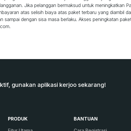
langganan. Jika pelanggan bermaksud untuk meningkatkan Pa
ayaran atas selisih biaya atas paket terbaru yang diambil da
n sampai dengan sisa masa berlaku. Akses peningkatan paket
.com.
tif, gunakan aplikasi kerjoo sekarang!
PRODUK
BANTUAN
Fitur Utama
Cara Registrasi