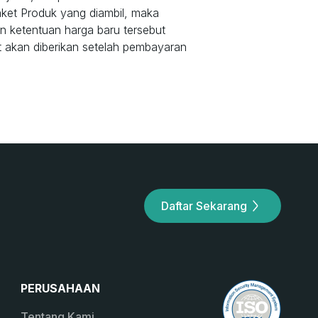
ket Produk yang diambil, maka
n ketentuan harga baru tersebut
 akan diberikan setelah pembayaran
Daftar Sekarang
PERUSAHAAN
Tentang Kami