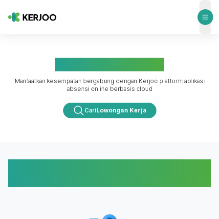
ope
Peluang Karir di Kerjoo
Manfaatkan kesempatan bergabung dengan Kerjoo platform aplikasi
absensi online berbasis cloud
Cari
Lowongan Kerja
Mengapa Bekerja di Kerjoo
Menyenangkan?