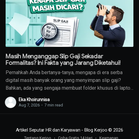
Masih Menganggap Slip Gaji Sekadar
Formalitas? Ini Fakta yang Jarang Diketahui!
Pernahkah Anda bertanya-tanya, mengapa di era serba
digital masih banyak orang yang menyimpan slip gaji?
Bahkan, ada yang sengaja membuat folder khusus di laptop
atau mencetaknya agar tidak hilang.
Eka Khoirunnisa
Aug 7, 2026
•
7 min read
Artikel Seputar HR dan Karyawan - Blog Kerjoo
© 2026
Tentang Kerjoo
Coba Gratis 14 Hari
Keamanan