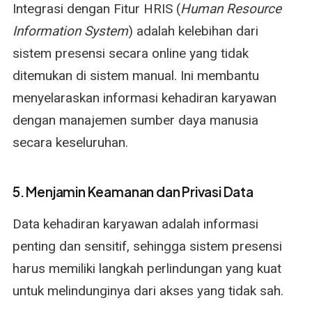
Integrasi dengan Fitur HRIS (
Human Resource
Information System
) adalah kelebihan dari
sistem presensi secara online yang tidak
ditemukan di sistem manual. Ini membantu
menyelaraskan informasi kehadiran karyawan
dengan manajemen sumber daya manusia
secara keseluruhan.
5. Menjamin Keamanan dan Privasi Data
Data kehadiran karyawan adalah informasi
penting dan sensitif, sehingga sistem presensi
harus memiliki langkah perlindungan yang kuat
untuk melindunginya dari akses yang tidak sah.