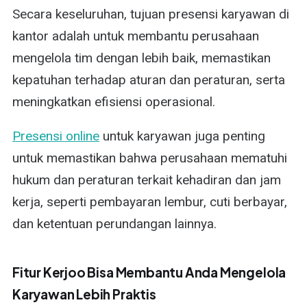
Secara keseluruhan, tujuan presensi karyawan di
kantor adalah untuk membantu perusahaan
mengelola tim dengan lebih baik, memastikan
kepatuhan terhadap aturan dan peraturan, serta
meningkatkan efisiensi operasional.
Presensi online
untuk karyawan juga penting
untuk memastikan bahwa perusahaan mematuhi
hukum dan peraturan terkait kehadiran dan jam
kerja, seperti pembayaran lembur, cuti berbayar,
dan ketentuan perundangan lainnya.
Fitur Kerjoo Bisa Membantu Anda Mengelola
Karyawan Lebih Praktis