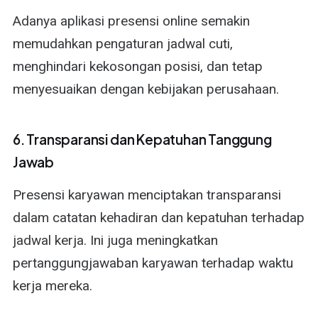
Adanya aplikasi presensi online semakin
memudahkan pengaturan jadwal cuti,
menghindari kekosongan posisi, dan tetap
menyesuaikan dengan kebijakan perusahaan.
6. Transparansi dan Kepatuhan Tanggung
Jawab
Presensi karyawan menciptakan transparansi
dalam catatan kehadiran dan kepatuhan terhadap
jadwal kerja. Ini juga meningkatkan
pertanggungjawaban karyawan terhadap waktu
kerja mereka.