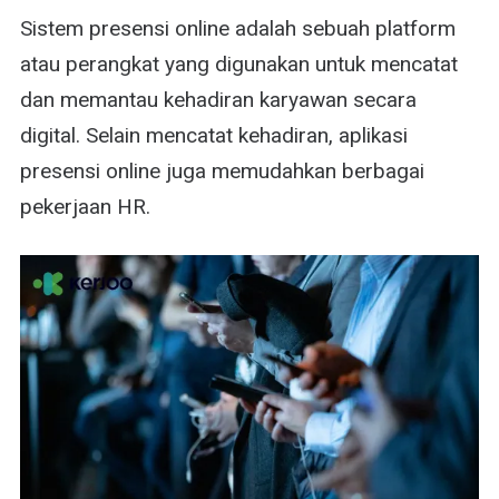
Sistem presensi online adalah sebuah platform
atau perangkat yang digunakan untuk mencatat
dan memantau kehadiran karyawan secara
digital. Selain mencatat kehadiran, aplikasi
presensi online juga memudahkan berbagai
pekerjaan HR.