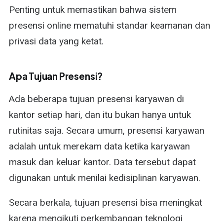
Penting untuk memastikan bahwa sistem
presensi online mematuhi standar keamanan dan
privasi data yang ketat.
Apa Tujuan Presensi?
Ada beberapa tujuan presensi karyawan di
kantor setiap hari, dan itu bukan hanya untuk
rutinitas saja. Secara umum, presensi karyawan
adalah untuk merekam data ketika karyawan
masuk dan keluar kantor. Data tersebut dapat
digunakan untuk menilai kedisiplinan karyawan.
Secara berkala, tujuan presensi bisa meningkat
karena mengikuti perkembangan teknologi