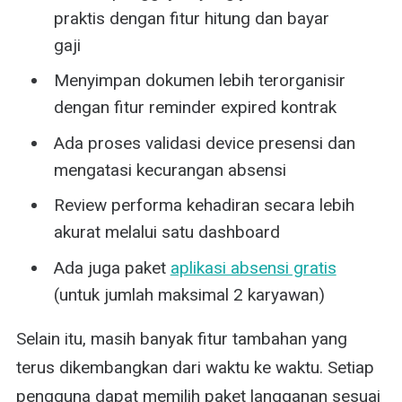
praktis dengan fitur hitung dan bayar
gaji
Menyimpan dokumen lebih terorganisir
dengan fitur reminder expired kontrak
Ada proses validasi device presensi dan
mengatasi kecurangan absensi
Review performa kehadiran secara lebih
akurat melalui satu dashboard
Ada juga paket
aplikasi absensi gratis
(untuk jumlah maksimal 2 karyawan)
Selain itu, masih banyak fitur tambahan yang
terus dikembangkan dari waktu ke waktu. Setiap
pengguna dapat memilih paket langganan sesuai