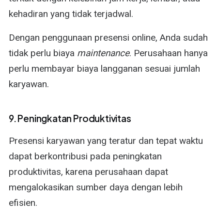
kehadiran yang tidak terjadwal.
Dengan penggunaan presensi online, Anda sudah
tidak perlu biaya
maintenance
. Perusahaan hanya
perlu membayar biaya langganan sesuai jumlah
karyawan.
9. Peningkatan Produktivitas
Presensi karyawan yang teratur dan tepat waktu
dapat berkontribusi pada peningkatan
produktivitas, karena perusahaan dapat
mengalokasikan sumber daya dengan lebih
efisien.