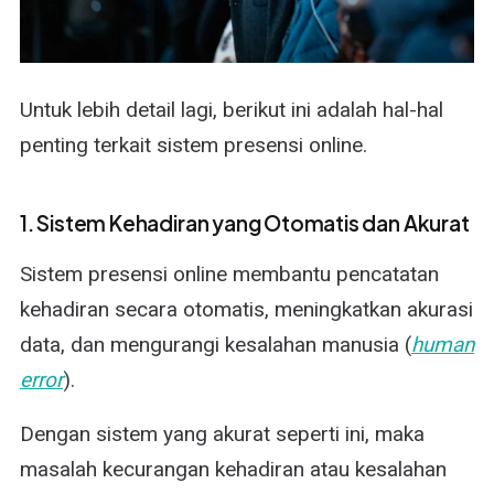
Untuk lebih detail lagi, berikut ini adalah hal-hal
penting terkait sistem presensi online.
1. Sistem Kehadiran yang Otomatis dan Akurat
Sistem presensi online membantu pencatatan
kehadiran secara otomatis, meningkatkan akurasi
data, dan mengurangi kesalahan manusia (
human
error
).
Dengan sistem yang akurat seperti ini, maka
masalah kecurangan kehadiran atau kesalahan