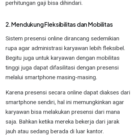
perhitungan gaji bisa dihindari.
2. Mendukung Fleksibilitas dan Mobilitas
Sistem presensi online dirancang sedemikian
rupa agar administrasi karyawan lebih fleksibel.
Begitu juga untuk karyawan dengan mobilitas
tinggi juga dapat difasilitasi dengan presensi
melalui smartphone masing-masing.
Karena presensi secara online dapat diakses dari
smartphone sendiri, hal ini memungkinkan agar
karyawan bisa melakukan presensi dari mana
saja. Bahkan ketika mereka bekerja dari jarak
jauh atau sedang berada di luar kantor.