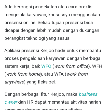
Ada berbagai pendekatan atau cara praktis
mengelola karyawan, khususnya menggunakan
presensi online. Setiap tujuan presensi bisa
dicapai dengan lebih mudah dengan dukungan
perangkat teknologi yang sesuai.
Aplikasi presensi Kerjoo hadir untuk membantu
proses pengelolaan karyawan dengan berbagai
sistem kerja, baik
WFO
(
work from office
), WFH
(
work from home
), atau WFA (
work from
anywhere
) yang fleksibel.
Dengan berbagai fitur Kerjoo, maka
business
owner
dan HR dapat memantau aktivitas harian
karyawan dengan proses yang efisien.