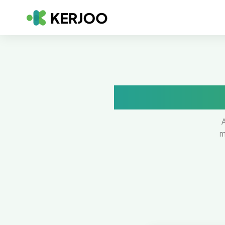
Panduan Peng
m