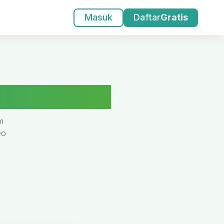
Masuk
Daftar
Gratis
ryawan Kerjoo
m
eo