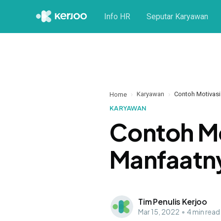
Info HR
Seputar Karyawan
Karyawan
Contoh Motivasi
Home
KARYAWAN
Contoh Mo
Manfaatny
Tim Penulis Kerjoo
Mar 15, 2022
•
4 min read