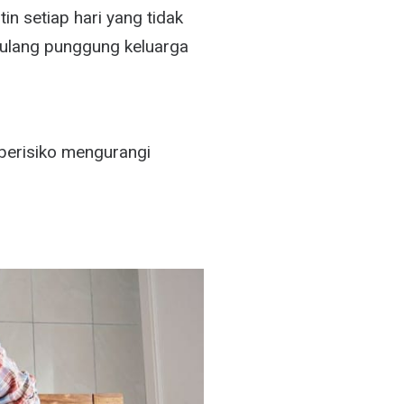
n setiap hari yang tidak
 tulang punggung keluarga
 berisiko mengurangi