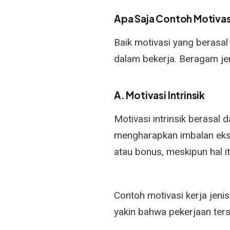
Apa Saja Contoh Motivasi
Baik motivasi yang berasal
dalam bekerja. Beragam jeni
A. Motivasi Intrinsik
Motivasi intrinsik berasal 
mengharapkan imbalan ekste
atau bonus, meskipun hal i
Contoh motivasi kerja jeni
yakin bahwa pekerjaan ters