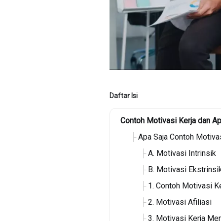
Daftar Isi
Contoh Motivasi Kerja dan A
Apa Saja Contoh Motivas
A. Motivasi Intrinsik
B. Motivasi Ekstrinsi
1. Contoh Motivasi K
2. Motivasi Afiliasi
3. Motivasi Kerja M