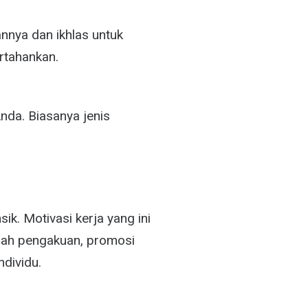
nnya dan ikhlas untuk
ertahankan.
nda. Biasanya jenis
sik. Motivasi kerja yang ini
alah pengakuan, promosi
ndividu.