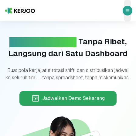
ope
Atur Jadwal Shift
Tanpa Ribet,
Langsung dari Satu Dashboard
Buat pola kerja, atur rotasi shift, dan distribusikan jadwal
ke seluruh tim — tanpa spreadsheet, tanpa miskomunikasi.
Jadwalkan Demo Sekarang